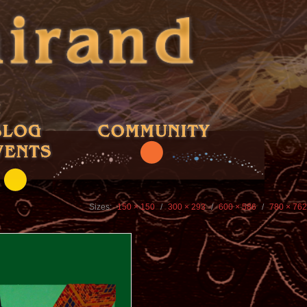
Sizes:
150 × 150
/
300 × 293
/
600 × 586
/
780 × 762