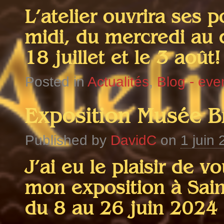
L’atelier ouvrira ses p
midi, du mercredi au 
18 juillet et le 3 août!
Posted in
Actualités
,
Blog - ev
Exposition Musée B
Published by
DavidC
on
1 juin
J’ai eu le plaisir de v
mon exposition à Sain
du 8 au 26 juin 2024