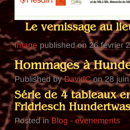
Le vernissage au li
Image
published on
26 février 
Hommages à Hunde
Published by
DavidC
on
28 jui
Série de 4 tableaux 
Fridriesch Hundertwas
Posted in
Blog - evenements