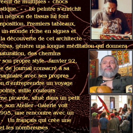
réent de multiples « chocs
stique. » « Le peintre s’enrichit
n négoce de tissus lui font
mposition. Premiers tableaux,
à un monde riche en signes et
la découverte de cet architecte
 êtres, génère une longue méditation qui donnera
aturation, des chemins
 son propre style. Janvier 92,
le de journal consacré à sa
imaginaire avec ses propres
on d’entreprendre un voyage
points, mille couleurs
rme picarde, situé dans un petit
, son Atelier –Galerie voit
 1995, une rencontre avec un
 « Un français qui crée une
 et les nombreuses