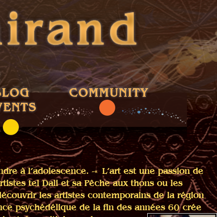
dre à l’adolescence. -« L’art est une passion de
tistes tel Dali et sa Pêche aux thons ou les
découvrir les artistes contemporains de la région
nce psychédélique de la fin des années 60 crée