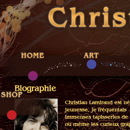
Biographie
Christian Lamirand est né
jeunesse, je fréquentais 
immenses tapisseries de P
ou même les curieux grap