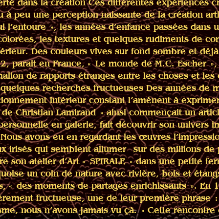
erté dans la création
Ces différentes expériences c
u à peu une perception naissante de la création arti
i l’entoure », les années d’enfance passées dans u
colorées, les textures et quelques rudiments de co
térieur. Des couleurs vives sur fond sombre et déj
2, parait en France, « Le monde de M.C. Escher », 
malion de rapports étranges entre les choses et les
 à quelques recherches fructueuses
Des années de m
tionnement intérieur constant l’amènent à exprimer
 de Christian Lamirand » ainsi commençait un artic
ersonnelle en galerie, fait découvrir son univers 
 Nous avons eu en regardant les œuvres l’impressi
ux irisés qui semblent allumer sur des millions de 
re son atelier d’Art « SPIRALE » dans une petite fe
uoise un coin de nature avec rivière, bois et étangs
ntes, « des moments de partages enrichissants ». En
lièrement fructueuse, une de leur première phrase :
isme, nous n’avons jamais vu çà. » Cette rencontre