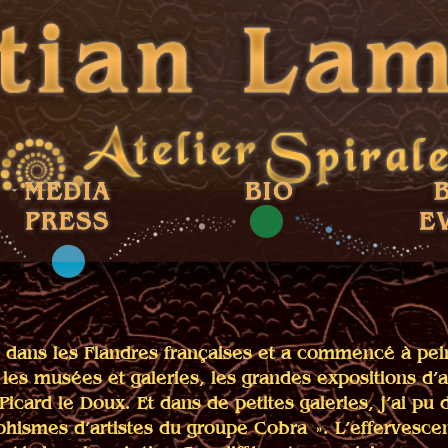
 dans les Flandres françaises et a commencé à pein
les musées et galeries, les grandes expositions d’ar
icard le Doux. Et dans de petites galeries, j’ai pu 
hismes d’artistes du groupe Cobra ». L’effervesce