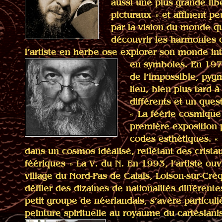
aussi une plus grande lib
picturaux » et affinent pe
par la vision du monde qu
découvrir les harmonies 
l’artiste en herbe ose explorer son monde in
en symboles.
En 197
de l’impossible, pyg
lieu, bien plus tard
différents et un ques
« La féérie cosmique
première exposition p
codes esthétiques. «
dans un cosmos idéalisé, reflétant des crista
féériques » La V. du N.
En 1993, l’artiste ouv
village du Nord-Pas de Calais, Loison-sur-Créq
défiler des dizaines de nationalités différe
petit groupe de néerlandais, s’avère particu
peinture spirituelle au royaume du cartésian