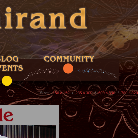
Sizes:
150 × 150
/
285 × 300
/
600 × 630
/
780 × 820