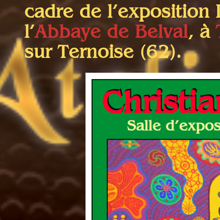
cadre de l’exposition I
l’
Abbaye de Belval
, à
sur Ternoise (62).