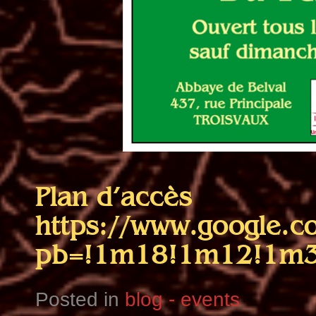
Plan d’accès
https://www.google
pb=!1m18!1m12!1m3
Posted in
blog - events