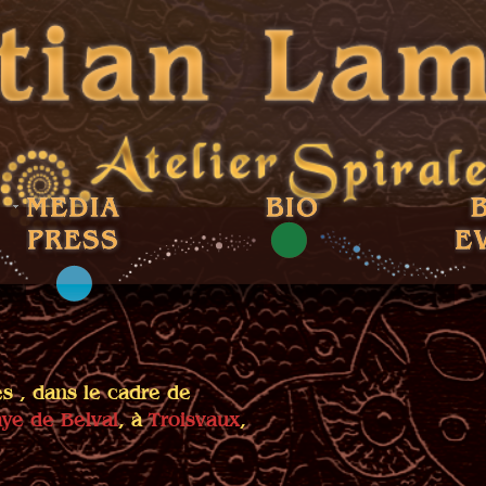
s , dans le cadre de
ye de Belval
, à
Troisvaux
,